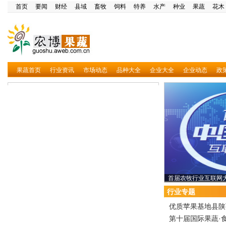
首页
要闻
财经
县域
畜牧
饲料
特养
水产
种业
果蔬
花木
果蔬首页
行业资讯
市场动态
品种大全
企业大全
企业动态
政
首届农牧行业互联网
行业专题
优质苹果基地县陕
第十届国际果蔬·